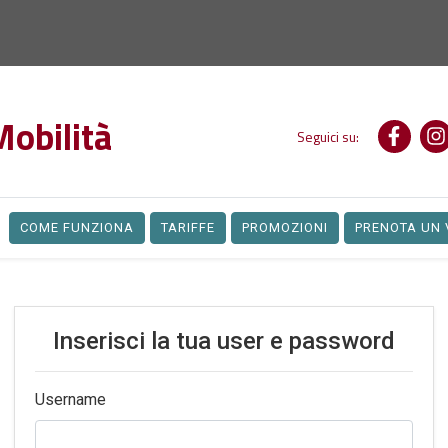
Mobilità
Seguici su:
Faceb
I
COME FUNZIONA
TARIFFE
PROMOZIONI
PRENOTA UN 
Inserisci la tua user e password
Username